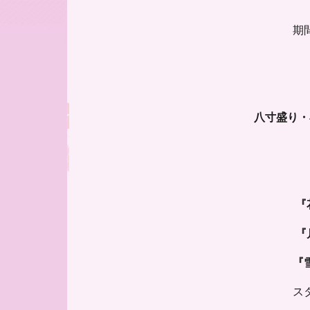
期
八寸盛り・
『
『
『
ス