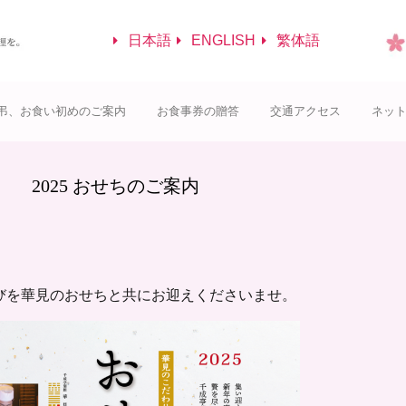
日本語
ENGLISH
繁体語
弔、お食い初めのご案内
お食事券の贈答
交通アクセス
ネッ
2025 おせちのご案内
びを華見のおせちと共にお迎えくださいませ。