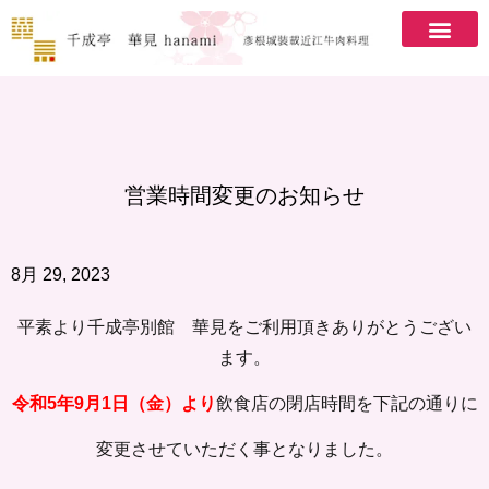
トップ
お知らせ
お品書き
鉄板焼き
お部屋
慶弔、お食い初めのご案内
お食事券の贈答
交通アクセス
ネット予約
営業時間変更のお知らせ
8月 29, 2023
平素より千成亭別館 華見をご利用頂きありがとうござい
ます。
令和5年9月1日（金）より
飲食店の閉店時間を下記の通りに
変更させていただく事となりました。