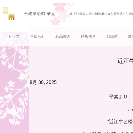
トップ
お知らせ
お品書き
鉄板焼き
お部屋
慶
近江
8月 30, 2025
平素より、
こ
“近江牛と