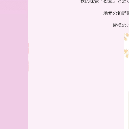
秋の味覚『松茸』と近
地元の旬野
皆様の